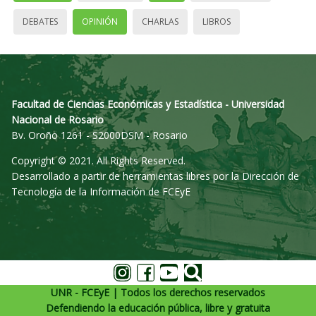
DEBATES
OPINIÓN
CHARLAS
LIBROS
Facultad de Ciencias Económicas y Estadística - Universidad
Nacional de Rosario
Bv. Oroño 1261 - S2000DSM - Rosario
Copyright © 2021. All Rights Reserved.
Desarrollado a partir de herramientas libres por la Dirección de
Tecnología de la Información de FCEyE
UNR - FCEyE | Todos los derechos reservados
Defendiendo la educación pública, libre y gratuita