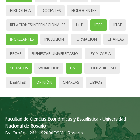
BIBLIOTECA
DOCENTES
NODOCENTES
RELACIONES INTERNACIONALES
I + D
IITEA
IITAE
INGRESANTES
INCLUSIÓN
FORMACIÓN
CHARLAS
BECAS
BIENESTAR UNIVERSITARIO
LEY MICAELA
100 AÑOS
WORKSHOP
UNR
CONTABILIDAD
DEBATES
OPINIÓN
CHARLAS
LIBROS
Facultad de Ciencias Económicas y Estadística - Universidad
Nacional de Rosario
Bv. Oroño 1261 - S2000DSM - Rosario