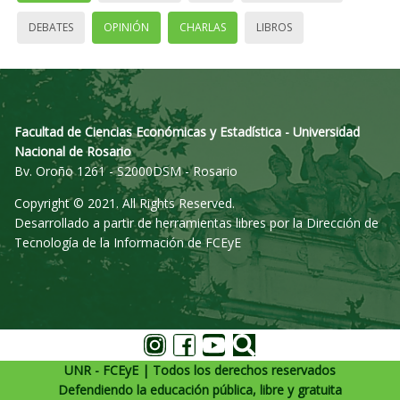
DEBATES
OPINIÓN
CHARLAS
LIBROS
Facultad de Ciencias Económicas y Estadística - Universidad
Nacional de Rosario
Bv. Oroño 1261 - S2000DSM - Rosario
Copyright © 2021. All Rights Reserved.
Desarrollado a partir de herramientas libres por la Dirección de
Tecnología de la Información de FCEyE
UNR - FCEyE | Todos los derechos reservados
Defendiendo la educación pública, libre y gratuita