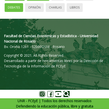
DEBATES
OPINIÓN
CHARLAS
LIBROS
Facultad de Ciencias Económicas y Estadística - Universidad
Nacional de Rosario
Bv. Oroño 1261 - S2000DSM - Rosario
Copyright © 2021. All Rights Reserved.
Desarrollado a partir de herramientas libres por la Dirección de
Tecnología de la Información de FCEyE
UNR - FCEyE | Todos los derechos reservados
Defendiendo la educación pública, libre y gratuita