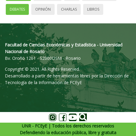
DEBATES
OPINIÓN
CHARLAS
LIBROS
Facultad de Ciencias Económicas y Estadística - Universidad
Nacional de Rosario
Bv. Oroño 1261 - S2000DSM - Rosario
Copyright © 2021. All Rights Reserved.
Desarrollado a partir de herramientas libres por la Dirección de
Tecnología de la Información de FCEyE
UNR - FCEyE | Todos los derechos reservados
Defendiendo la educación pública, libre y gratuita