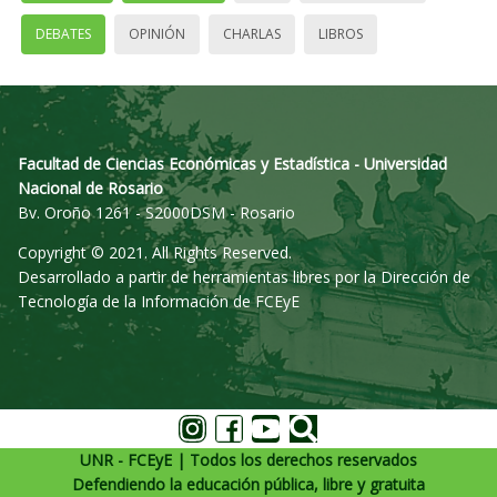
DEBATES
OPINIÓN
CHARLAS
LIBROS
Facultad de Ciencias Económicas y Estadística - Universidad
Nacional de Rosario
Bv. Oroño 1261 - S2000DSM - Rosario
Copyright © 2021. All Rights Reserved.
Desarrollado a partir de herramientas libres por la Dirección de
Tecnología de la Información de FCEyE
UNR - FCEyE | Todos los derechos reservados
Defendiendo la educación pública, libre y gratuita