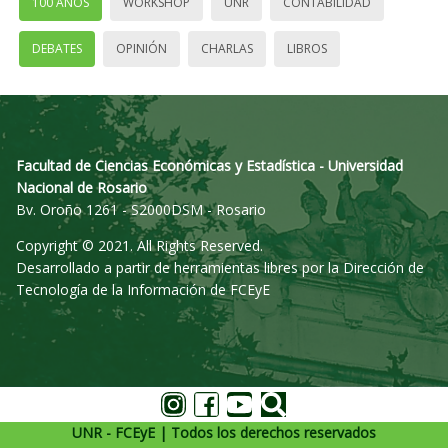
100 AÑOS
WORKSHOP
UNR
CONTABILIDAD
DEBATES
OPINIÓN
CHARLAS
LIBROS
Facultad de Ciencias Económicas y Estadística - Universidad
Nacional de Rosario
Bv. Oroño 1261 - S2000DSM - Rosario
Copyright © 2021. All Rights Reserved.
Desarrollado a partir de herramientas libres por la Dirección de
Tecnología de la Información de FCEyE
UNR - FCEyE | Todos los derechos reservados