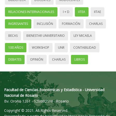
RELACIONES INTERNACIONALES
I + D
IITEA
IITAE
INGRESANTES
INCLUSIÓN
FORMACIÓN
CHARLAS
BECAS
BIENESTAR UNIVERSITARIO
LEY MICAELA
100 AÑOS
WORKSHOP
UNR
CONTABILIDAD
DEBATES
OPINIÓN
CHARLAS
LIBROS
Facultad de Ciencias Económicas y Estadística - Universidad
Nacional de Rosario
Bv. Oroño 1261 - S2000DSM - Rosario
Copyright © 2021. All Rights Reserved.