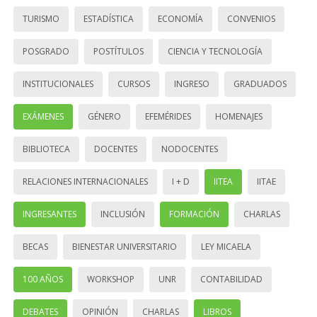
TURISMO
ESTADÍSTICA
ECONOMÍA
CONVENIOS
POSGRADO
POSTÍTULOS
CIENCIA Y TECNOLOGÍA
INSTITUCIONALES
CURSOS
INGRESO
GRADUADOS
EXÁMENES
GÉNERO
EFEMÉRIDES
HOMENAJES
BIBLIOTECA
DOCENTES
NODOCENTES
RELACIONES INTERNACIONALES
I + D
IITEA
IITAE
INGRESANTES
INCLUSIÓN
FORMACIÓN
CHARLAS
BECAS
BIENESTAR UNIVERSITARIO
LEY MICAELA
100 AÑOS
WORKSHOP
UNR
CONTABILIDAD
DEBATES
OPINIÓN
CHARLAS
LIBROS