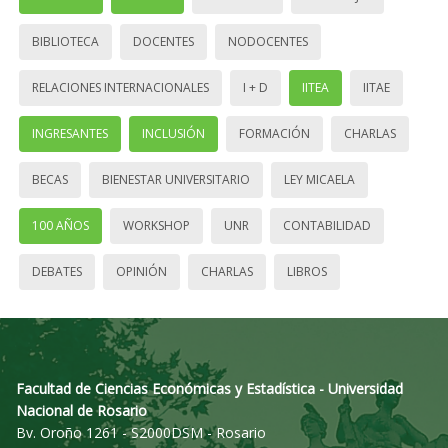
BIBLIOTECA
DOCENTES
NODOCENTES
RELACIONES INTERNACIONALES
I + D
IITEA
IITAE
INGRESANTES
INCLUSIÓN
FORMACIÓN
CHARLAS
BECAS
BIENESTAR UNIVERSITARIO
LEY MICAELA
100 AÑOS
WORKSHOP
UNR
CONTABILIDAD
DEBATES
OPINIÓN
CHARLAS
LIBROS
Facultad de Ciencias Económicas y Estadística - Universidad
Nacional de Rosario
Bv. Oroño 1261 - S2000DSM - Rosario