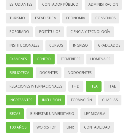
ESTUDIANTES
CONTADOR PÚBLICO
ADMINISTRACIÓN
TURISMO
ESTADÍSTICA
ECONOMÍA
CONVENIOS
POSGRADO
POSTÍTULOS
CIENCIA Y TECNOLOGÍA
INSTITUCIONALES
CURSOS
INGRESO
GRADUADOS
EXÁMENES
GÉNERO
EFEMÉRIDES
HOMENAJES
BIBLIOTECA
DOCENTES
NODOCENTES
RELACIONES INTERNACIONALES
I + D
IITEA
IITAE
INGRESANTES
INCLUSIÓN
FORMACIÓN
CHARLAS
BECAS
BIENESTAR UNIVERSITARIO
LEY MICAELA
100 AÑOS
WORKSHOP
UNR
CONTABILIDAD