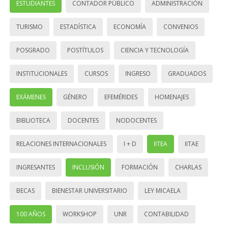
ESTUDIANTES
CONTADOR PÚBLICO
ADMINISTRACIÓN
TURISMO
ESTADÍSTICA
ECONOMÍA
CONVENIOS
POSGRADO
POSTÍTULOS
CIENCIA Y TECNOLOGÍA
INSTITUCIONALES
CURSOS
INGRESO
GRADUADOS
EXÁMENES
GÉNERO
EFEMÉRIDES
HOMENAJES
BIBLIOTECA
DOCENTES
NODOCENTES
RELACIONES INTERNACIONALES
I + D
IITEA
IITAE
INGRESANTES
INCLUSIÓN
FORMACIÓN
CHARLAS
BECAS
BIENESTAR UNIVERSITARIO
LEY MICAELA
100 AÑOS
WORKSHOP
UNR
CONTABILIDAD