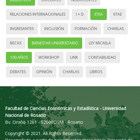
RELACIONES INTERNACIONALES
I + D
IITEA
IITAE
INGRESANTES
INCLUSIÓN
FORMACIÓN
CHARLAS
BECAS
BIENESTAR UNIVERSITARIO
LEY MICAELA
100 AÑOS
WORKSHOP
UNR
CONTABILIDAD
DEBATES
OPINIÓN
CHARLAS
LIBROS
Facultad de Ciencias Económicas y Estadística - Universidad
Nacional de Rosario
Bv. Oroño 1261 - S2000DSM - Rosario
Copyright © 2021. All Rights Reserved.