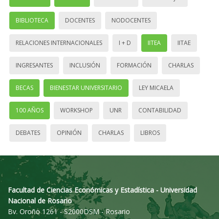
BIBLIOTECA
DOCENTES
NODOCENTES
RELACIONES INTERNACIONALES
I + D
IITEA
IITAE
INGRESANTES
INCLUSIÓN
FORMACIÓN
CHARLAS
BECAS
BIENESTAR UNIVERSITARIO
LEY MICAELA
100 AÑOS
WORKSHOP
UNR
CONTABILIDAD
DEBATES
OPINIÓN
CHARLAS
LIBROS
Facultad de Ciencias Económicas y Estadística - Universidad
Nacional de Rosario
Bv. Oroño 1261 - S2000DSM - Rosario