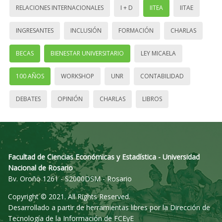
RELACIONES INTERNACIONALES
I + D
IITEA
IITAE
INGRESANTES
INCLUSIÓN
FORMACIÓN
CHARLAS
BECAS
BIENESTAR UNIVERSITARIO
LEY MICAELA
100 AÑOS
WORKSHOP
UNR
CONTABILIDAD
DEBATES
OPINIÓN
CHARLAS
LIBROS
Facultad de Ciencias Económicas y Estadística - Universidad
Nacional de Rosario
Bv. Oroño 1261 - S2000DSM - Rosario
Copyright © 2021. All Rights Reserved.
Desarrollado a partir de herramientas libres por la Dirección de
Tecnología de la Información de FCEyE