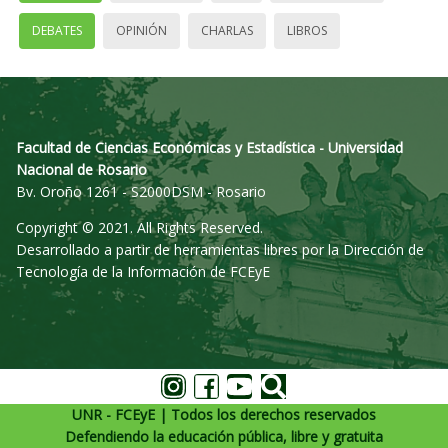
DEBATES
OPINIÓN
CHARLAS
LIBROS
Facultad de Ciencias Económicas y Estadística - Universidad
Nacional de Rosario
Bv. Oroño 1261 - S2000DSM - Rosario
Copyright © 2021. All Rights Reserved.
Desarrollado a partir de herramientas libres por la Dirección de
Tecnología de la Información de FCEyE
UNR - FCEyE | Todos los derechos reservados
Defendiendo la educación pública, libre y gratuita