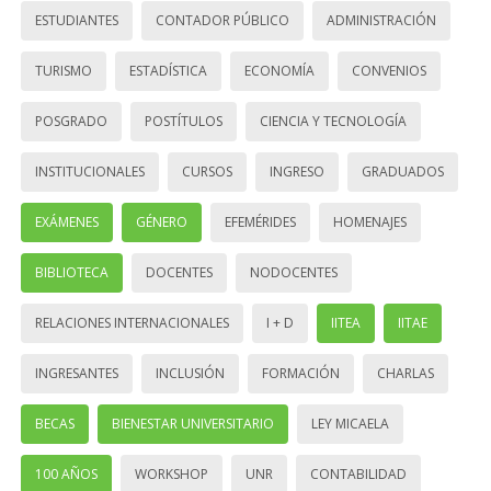
ESTUDIANTES
CONTADOR PÚBLICO
ADMINISTRACIÓN
TURISMO
ESTADÍSTICA
ECONOMÍA
CONVENIOS
POSGRADO
POSTÍTULOS
CIENCIA Y TECNOLOGÍA
INSTITUCIONALES
CURSOS
INGRESO
GRADUADOS
EXÁMENES
GÉNERO
EFEMÉRIDES
HOMENAJES
BIBLIOTECA
DOCENTES
NODOCENTES
RELACIONES INTERNACIONALES
I + D
IITEA
IITAE
INGRESANTES
INCLUSIÓN
FORMACIÓN
CHARLAS
BECAS
BIENESTAR UNIVERSITARIO
LEY MICAELA
100 AÑOS
WORKSHOP
UNR
CONTABILIDAD