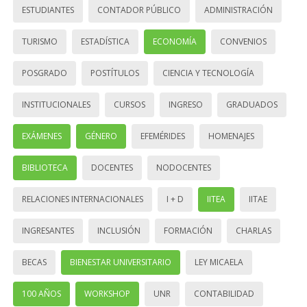
ESTUDIANTES
CONTADOR PÚBLICO
ADMINISTRACIÓN
TURISMO
ESTADÍSTICA
ECONOMÍA
CONVENIOS
POSGRADO
POSTÍTULOS
CIENCIA Y TECNOLOGÍA
INSTITUCIONALES
CURSOS
INGRESO
GRADUADOS
EXÁMENES
GÉNERO
EFEMÉRIDES
HOMENAJES
BIBLIOTECA
DOCENTES
NODOCENTES
RELACIONES INTERNACIONALES
I + D
IITEA
IITAE
INGRESANTES
INCLUSIÓN
FORMACIÓN
CHARLAS
BECAS
BIENESTAR UNIVERSITARIO
LEY MICAELA
100 AÑOS
WORKSHOP
UNR
CONTABILIDAD