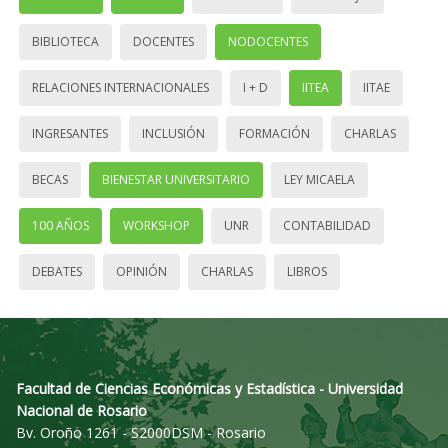
BIBLIOTECA
DOCENTES
NODOCENTES
RELACIONES INTERNACIONALES
I + D
IITEA
IITAE
INGRESANTES
INCLUSIÓN
FORMACIÓN
CHARLAS
BECAS
BIENESTAR UNIVERSITARIO
LEY MICAELA
100 AÑOS
WORKSHOP
UNR
CONTABILIDAD
DEBATES
OPINIÓN
CHARLAS
LIBROS
Facultad de Ciencias Económicas y Estadística - Universidad
Nacional de Rosario
Bv. Oroño 1261 - S2000DSM - Rosario