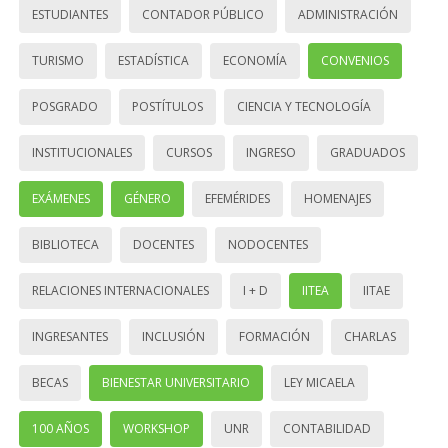
ESTUDIANTES
CONTADOR PÚBLICO
ADMINISTRACIÓN
TURISMO
ESTADÍSTICA
ECONOMÍA
CONVENIOS
POSGRADO
POSTÍTULOS
CIENCIA Y TECNOLOGÍA
INSTITUCIONALES
CURSOS
INGRESO
GRADUADOS
EXÁMENES
GÉNERO
EFEMÉRIDES
HOMENAJES
BIBLIOTECA
DOCENTES
NODOCENTES
RELACIONES INTERNACIONALES
I + D
IITEA
IITAE
INGRESANTES
INCLUSIÓN
FORMACIÓN
CHARLAS
BECAS
BIENESTAR UNIVERSITARIO
LEY MICAELA
100 AÑOS
WORKSHOP
UNR
CONTABILIDAD