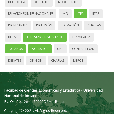
BIBLIOTECA
DOCENTES
NODOCENTES
RELACIONES INTERNACIONALES
I + D
IITEA
IITAE
INGRESANTES
INCLUSIÓN
FORMACIÓN
CHARLAS
BECAS
BIENESTAR UNIVERSITARIO
LEY MICAELA
100 AÑOS
WORKSHOP
UNR
CONTABILIDAD
DEBATES
OPINIÓN
CHARLAS
LIBROS
Facultad de Ciencias Económicas y Estadística - Universidad
Nacional de Rosario
Bv. Oroño 1261 - S2000DSM - Rosario
Copyright © 2021. All Rights Reserved.