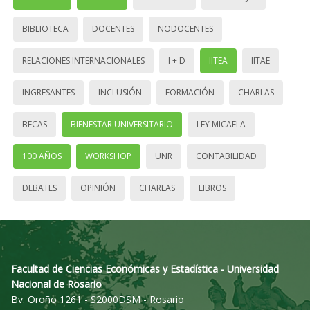
BIBLIOTECA
DOCENTES
NODOCENTES
RELACIONES INTERNACIONALES
I + D
IITEA
IITAE
INGRESANTES
INCLUSIÓN
FORMACIÓN
CHARLAS
BECAS
BIENESTAR UNIVERSITARIO
LEY MICAELA
100 AÑOS
WORKSHOP
UNR
CONTABILIDAD
DEBATES
OPINIÓN
CHARLAS
LIBROS
Facultad de Ciencias Económicas y Estadística - Universidad
Nacional de Rosario
Bv. Oroño 1261 - S2000DSM - Rosario