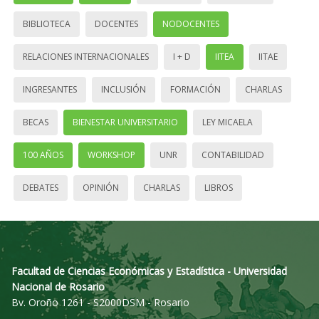
BIBLIOTECA
DOCENTES
NODOCENTES
RELACIONES INTERNACIONALES
I + D
IITEA
IITAE
INGRESANTES
INCLUSIÓN
FORMACIÓN
CHARLAS
BECAS
BIENESTAR UNIVERSITARIO
LEY MICAELA
100 AÑOS
WORKSHOP
UNR
CONTABILIDAD
DEBATES
OPINIÓN
CHARLAS
LIBROS
Facultad de Ciencias Económicas y Estadística - Universidad
Nacional de Rosario
Bv. Oroño 1261 - S2000DSM - Rosario