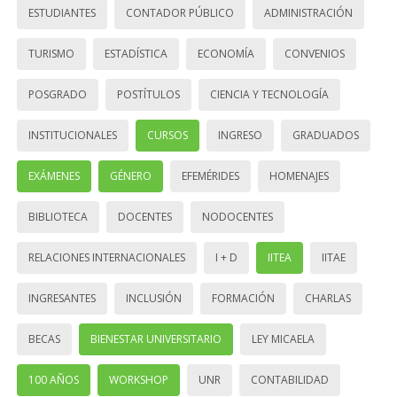
ESTUDIANTES
CONTADOR PÚBLICO
ADMINISTRACIÓN
TURISMO
ESTADÍSTICA
ECONOMÍA
CONVENIOS
POSGRADO
POSTÍTULOS
CIENCIA Y TECNOLOGÍA
INSTITUCIONALES
CURSOS
INGRESO
GRADUADOS
EXÁMENES
GÉNERO
EFEMÉRIDES
HOMENAJES
BIBLIOTECA
DOCENTES
NODOCENTES
RELACIONES INTERNACIONALES
I + D
IITEA
IITAE
INGRESANTES
INCLUSIÓN
FORMACIÓN
CHARLAS
BECAS
BIENESTAR UNIVERSITARIO
LEY MICAELA
100 AÑOS
WORKSHOP
UNR
CONTABILIDAD