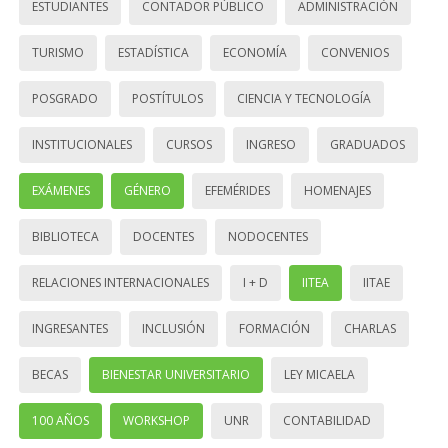
ESTUDIANTES
CONTADOR PÚBLICO
ADMINISTRACIÓN
TURISMO
ESTADÍSTICA
ECONOMÍA
CONVENIOS
POSGRADO
POSTÍTULOS
CIENCIA Y TECNOLOGÍA
INSTITUCIONALES
CURSOS
INGRESO
GRADUADOS
EXÁMENES
GÉNERO
EFEMÉRIDES
HOMENAJES
BIBLIOTECA
DOCENTES
NODOCENTES
RELACIONES INTERNACIONALES
I + D
IITEA
IITAE
INGRESANTES
INCLUSIÓN
FORMACIÓN
CHARLAS
BECAS
BIENESTAR UNIVERSITARIO
LEY MICAELA
100 AÑOS
WORKSHOP
UNR
CONTABILIDAD