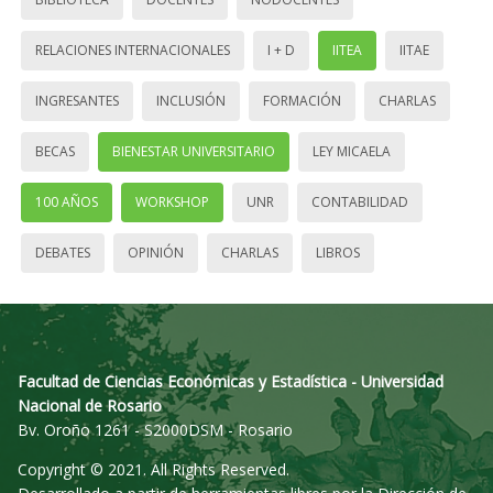
RELACIONES INTERNACIONALES
I + D
IITEA
IITAE
INGRESANTES
INCLUSIÓN
FORMACIÓN
CHARLAS
BECAS
BIENESTAR UNIVERSITARIO
LEY MICAELA
100 AÑOS
WORKSHOP
UNR
CONTABILIDAD
DEBATES
OPINIÓN
CHARLAS
LIBROS
Facultad de Ciencias Económicas y Estadística - Universidad
Nacional de Rosario
Bv. Oroño 1261 - S2000DSM - Rosario
Copyright © 2021. All Rights Reserved.