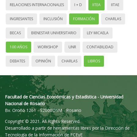
RELACIONES INTERNACIONALES
I + D
IITEA
IITAE
INGRESANTES
INCLUSIÓN
FORMACIÓN
CHARLAS
BECAS
BIENESTAR UNIVERSITARIO
LEY MICAELA
100 AÑOS
WORKSHOP
UNR
CONTABILIDAD
DEBATES
OPINIÓN
CHARLAS
LIBROS
Facultad de Ciencias Económicas y Estadística - Universidad
Nacional de Rosario
Bv. Oroño 1261 - S2000DSM - Rosario
Copyright © 2021. All Rights Reserved.
Desarrollado a partir de herramientas libres por la Dirección de
Tecnología de la Información de FCEyE