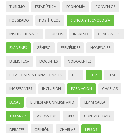
TURISMO
ESTADÍSTICA
ECONOMÍA
CONVENIOS
POSGRADO
POSTÍTULOS
CIENCIA Y TECNOLOGÍA
INSTITUCIONALES
CURSOS
INGRESO
GRADUADOS
EXÁMENES
GÉNERO
EFEMÉRIDES
HOMENAJES
BIBLIOTECA
DOCENTES
NODOCENTES
RELACIONES INTERNACIONALES
I + D
IITEA
IITAE
INGRESANTES
INCLUSIÓN
FORMACIÓN
CHARLAS
BECAS
BIENESTAR UNIVERSITARIO
LEY MICAELA
100 AÑOS
WORKSHOP
UNR
CONTABILIDAD
DEBATES
OPINIÓN
CHARLAS
LIBROS