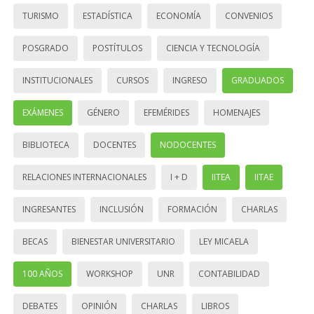
TURISMO
ESTADÍSTICA
ECONOMÍA
CONVENIOS
POSGRADO
POSTÍTULOS
CIENCIA Y TECNOLOGÍA
INSTITUCIONALES
CURSOS
INGRESO
GRADUADOS
EXÁMENES
GÉNERO
EFEMÉRIDES
HOMENAJES
BIBLIOTECA
DOCENTES
NODOCENTES
RELACIONES INTERNACIONALES
I + D
IITEA
IITAE
INGRESANTES
INCLUSIÓN
FORMACIÓN
CHARLAS
BECAS
BIENESTAR UNIVERSITARIO
LEY MICAELA
100 AÑOS
WORKSHOP
UNR
CONTABILIDAD
DEBATES
OPINIÓN
CHARLAS
LIBROS