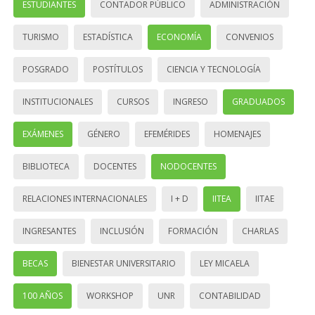
ESTUDIANTES
CONTADOR PÚBLICO
ADMINISTRACIÓN
TURISMO
ESTADÍSTICA
ECONOMÍA
CONVENIOS
POSGRADO
POSTÍTULOS
CIENCIA Y TECNOLOGÍA
INSTITUCIONALES
CURSOS
INGRESO
GRADUADOS
EXÁMENES
GÉNERO
EFEMÉRIDES
HOMENAJES
BIBLIOTECA
DOCENTES
NODOCENTES
RELACIONES INTERNACIONALES
I + D
IITEA
IITAE
INGRESANTES
INCLUSIÓN
FORMACIÓN
CHARLAS
BECAS
BIENESTAR UNIVERSITARIO
LEY MICAELA
100 AÑOS
WORKSHOP
UNR
CONTABILIDAD