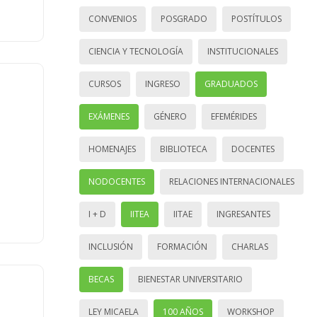
CONVENIOS
POSGRADO
POSTÍTULOS
CIENCIA Y TECNOLOGÍA
INSTITUCIONALES
CURSOS
INGRESO
GRADUADOS
EXÁMENES
GÉNERO
EFEMÉRIDES
HOMENAJES
BIBLIOTECA
DOCENTES
NODOCENTES
RELACIONES INTERNACIONALES
I + D
IITEA
IITAE
INGRESANTES
INCLUSIÓN
FORMACIÓN
CHARLAS
BECAS
BIENESTAR UNIVERSITARIO
LEY MICAELA
100 AÑOS
WORKSHOP