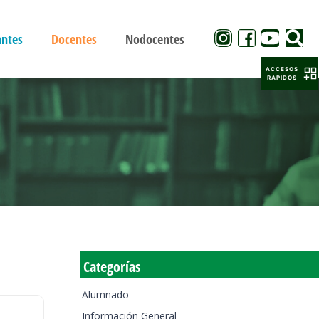
antes
Docentes
Nodocentes
ACCESOS
RAPIDOS
Categorías
Alumnado
Información General