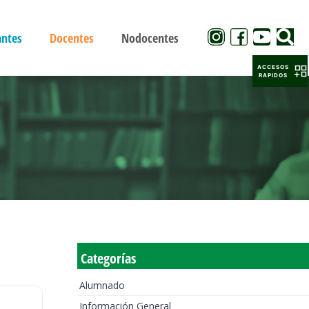
antes
Docentes
Nodocentes
ACCESOS
RAPIDOS
Categorías
Alumnado
Información General