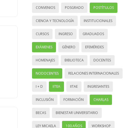
CONVENIOS
POSGRADO
POSTÍTULOS
CIENCIA Y TECNOLOGÍA
INSTITUCIONALES
CURSOS
INGRESO
GRADUADOS
EXÁMENES
GÉNERO
EFEMÉRIDES
HOMENAJES
BIBLIOTECA
DOCENTES
NODOCENTES
RELACIONES INTERNACIONALES
I + D
IITEA
IITAE
INGRESANTES
INCLUSIÓN
FORMACIÓN
CHARLAS
BECAS
BIENESTAR UNIVERSITARIO
LEY MICAELA
100 AÑOS
WORKSHOP