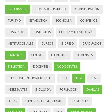
ESTUDIANTES
CONTADOR PÚBLICO
ADMINISTRACIÓN
TURISMO
ESTADÍSTICA
ECONOMÍA
CONVENIOS
POSGRADO
POSTÍTULOS
CIENCIA Y TECNOLOGÍA
INSTITUCIONALES
CURSOS
INGRESO
GRADUADOS
EXÁMENES
GÉNERO
EFEMÉRIDES
HOMENAJES
BIBLIOTECA
DOCENTES
NODOCENTES
RELACIONES INTERNACIONALES
I + D
IITEA
IITAE
INGRESANTES
INCLUSIÓN
FORMACIÓN
CHARLAS
BECAS
BIENESTAR UNIVERSITARIO
LEY MICAELA