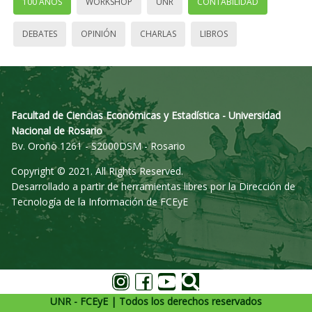
100 AÑOS
WORKSHOP
UNR
CONTABILIDAD
DEBATES
OPINIÓN
CHARLAS
LIBROS
Facultad de Ciencias Económicas y Estadística - Universidad
Nacional de Rosario
Bv. Oroño 1261 - S2000DSM - Rosario
Copyright © 2021. All Rights Reserved.
Desarrollado a partir de herramientas libres por la Dirección de
Tecnología de la Información de FCEyE
UNR - FCEyE | Todos los derechos reservados