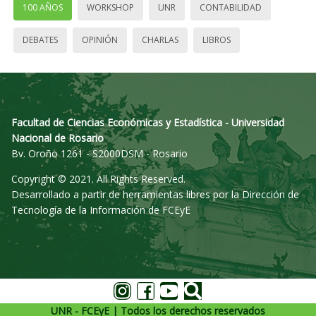
100 AÑOS
WORKSHOP
UNR
CONTABILIDAD
DEBATES
OPINIÓN
CHARLAS
LIBROS
Facultad de Ciencias Económicas y Estadística - Universidad
Nacional de Rosario
Bv. Oroño 1261 - S2000DSM - Rosario
Copyright © 2021. All Rights Reserved.
Desarrollado a partir de herramientas libres por la Dirección de
Tecnología de la Información de FCEyE
UNR - FCEyE | Todos los derechos reservados