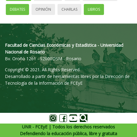
DEBATES
OPINIÓN
CHARLAS
LIBROS
Facultad de Ciencias Económicas y Estadística - Universidad
Nacional de Rosario
Bv. Oroño 1261 - S2000DSM - Rosario
Copyright © 2021. All Rights Reserved.
Desarrollado a partir de herramientas libres por la Dirección de
Tecnología de la Información de FCEyE
UNR - FCEyE | Todos los derechos reservados
Defendiendo la educación pública, libre y gratuita