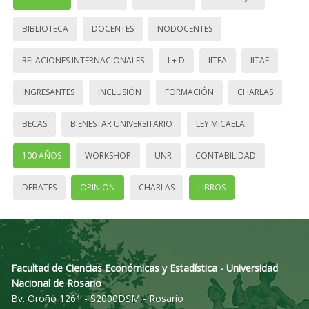
BIBLIOTECA
DOCENTES
NODOCENTES
RELACIONES INTERNACIONALES
I + D
IITEA
IITAE
INGRESANTES
INCLUSIÓN
FORMACIÓN
CHARLAS
BECAS
BIENESTAR UNIVERSITARIO
LEY MICAELA
100 AÑOS
WORKSHOP
UNR
CONTABILIDAD
DEBATES
OPINIÓN
CHARLAS
LIBROS
Facultad de Ciencias Económicas y Estadística - Universidad
Nacional de Rosario
Bv. Oroño 1261 - S2000DSM - Rosario