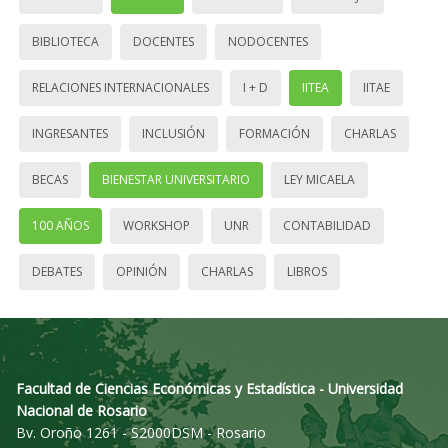
BIBLIOTECA
DOCENTES
NODOCENTES
RELACIONES INTERNACIONALES
I + D
IITEA
IITAE
INGRESANTES
INCLUSIÓN
FORMACIÓN
CHARLAS
BECAS
BIENESTAR UNIVERSITARIO
LEY MICAELA
100 AÑOS
WORKSHOP
UNR
CONTABILIDAD
DEBATES
OPINIÓN
CHARLAS
LIBROS
Facultad de Ciencias Económicas y Estadística - Universidad
Nacional de Rosario
Bv. Oroño 1261 - S2000DSM - Rosario