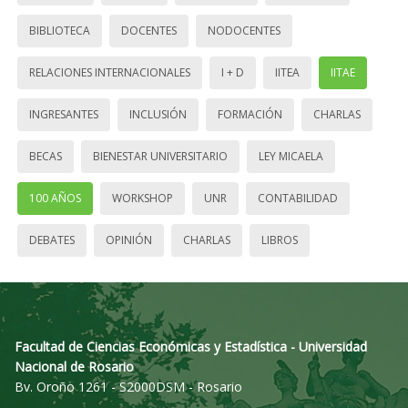
BIBLIOTECA
DOCENTES
NODOCENTES
RELACIONES INTERNACIONALES
I + D
IITEA
IITAE
INGRESANTES
INCLUSIÓN
FORMACIÓN
CHARLAS
BECAS
BIENESTAR UNIVERSITARIO
LEY MICAELA
100 AÑOS
WORKSHOP
UNR
CONTABILIDAD
DEBATES
OPINIÓN
CHARLAS
LIBROS
Facultad de Ciencias Económicas y Estadística - Universidad
Nacional de Rosario
Bv. Oroño 1261 - S2000DSM - Rosario