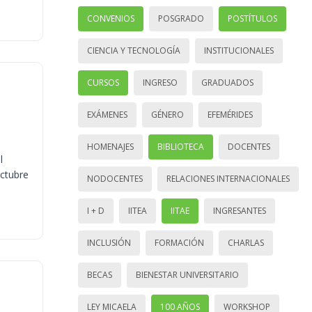
CONVENIOS
POSGRADO
POSTÍTULOS
CIENCIA Y TECNOLOGÍA
INSTITUCIONALES
CURSOS
INGRESO
GRADUADOS
EXÁMENES
GÉNERO
EFEMÉRIDES
HOMENAJES
BIBLIOTECA
DOCENTES
l
octubre
NODOCENTES
RELACIONES INTERNACIONALES
I + D
IITEA
IITAE
INGRESANTES
INCLUSIÓN
FORMACIÓN
CHARLAS
BECAS
BIENESTAR UNIVERSITARIO
LEY MICAELA
100 AÑOS
WORKSHOP