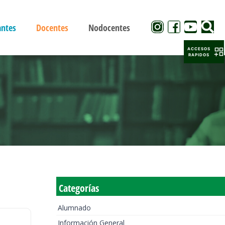
antes
Docentes
Nodocentes
ACCESOS
RAPIDOS
Categorías
Alumnado
Información General