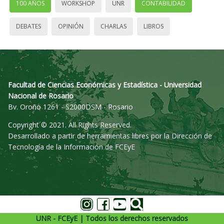
100 AÑOS
WORKSHOP
UNR
CONTABILIDAD
DEBATES
OPINIÓN
CHARLAS
LIBROS
Facultad de Ciencias Económicas y Estadística - Universidad
Nacional de Rosario
Bv. Oroño 1261 - S2000DSM - Rosario
Copyright © 2021. All Rights Reserved.
Desarrollado a partir de herramientas libres por la Dirección de
Tecnología de la Información de FCEyE
UNR - FCEyE | Todos los derechos reservados