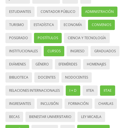
ESTUDIANTES
CONTADOR PÚBLICO
ADMINISTRACIÓN
TURISMO
ESTADÍSTICA
ECONOMÍA
CONVENIOS
POSGRADO
POSTÍTULOS
CIENCIA Y TECNOLOGÍA
INSTITUCIONALES
CURSOS
INGRESO
GRADUADOS
EXÁMENES
GÉNERO
EFEMÉRIDES
HOMENAJES
BIBLIOTECA
DOCENTES
NODOCENTES
RELACIONES INTERNACIONALES
I + D
IITEA
IITAE
INGRESANTES
INCLUSIÓN
FORMACIÓN
CHARLAS
BECAS
BIENESTAR UNIVERSITARIO
LEY MICAELA