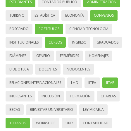
ESTUDIANTES
CONTADOR PÚBLICO
ADMINISTRACIÓN
TURISMO
ESTADÍSTICA
ECONOMÍA
CONVENIOS
POSGRADO
POSTÍTULOS
CIENCIA Y TECNOLOGÍA
INSTITUCIONALES
CURSOS
INGRESO
GRADUADOS
EXÁMENES
GÉNERO
EFEMÉRIDES
HOMENAJES
BIBLIOTECA
DOCENTES
NODOCENTES
RELACIONES INTERNACIONALES
I + D
IITEA
IITAE
INGRESANTES
INCLUSIÓN
FORMACIÓN
CHARLAS
BECAS
BIENESTAR UNIVERSITARIO
LEY MICAELA
100 AÑOS
WORKSHOP
UNR
CONTABILIDAD