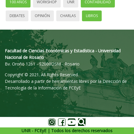
100 AÑOS
WORKSHOP
UNR
CONTABILIDAD
DEBATES
OPINIÓN
CHARLAS
LIBROS
Facultad de Ciencias Económicas y Estadística - Universidad
Nacional de Rosario
Bv. Oroño 1261 - S2000DSM - Rosario
Copyright © 2021. All Rights Reserved.
Desarrollado a partir de herramientas libres por la Dirección de
Tecnología de la Información de FCEyE
UNR - FCEyE | Todos los derechos reservados