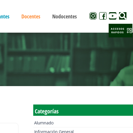
antes
Docentes
Nodocentes
ACCESOS
RAPIDOS
Categorías
Alumnado
Información General