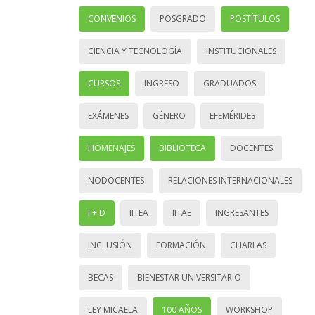
CONVENIOS
POSGRADO
POSTÍTULOS
CIENCIA Y TECNOLOGÍA
INSTITUCIONALES
CURSOS
INGRESO
GRADUADOS
EXÁMENES
GÉNERO
EFEMÉRIDES
HOMENAJES
BIBLIOTECA
DOCENTES
NODOCENTES
RELACIONES INTERNACIONALES
I + D
IITEA
IITAE
INGRESANTES
INCLUSIÓN
FORMACIÓN
CHARLAS
BECAS
BIENESTAR UNIVERSITARIO
LEY MICAELA
100 AÑOS
WORKSHOP