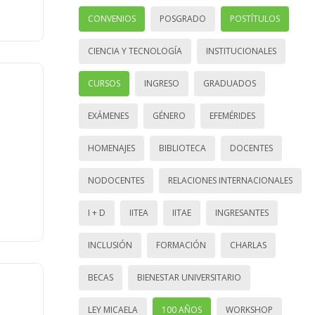
CONVENIOS
POSGRADO
POSTÍTULOS
CIENCIA Y TECNOLOGÍA
INSTITUCIONALES
CURSOS
INGRESO
GRADUADOS
EXÁMENES
GÉNERO
EFEMÉRIDES
HOMENAJES
BIBLIOTECA
DOCENTES
NODOCENTES
RELACIONES INTERNACIONALES
I + D
IITEA
IITAE
INGRESANTES
INCLUSIÓN
FORMACIÓN
CHARLAS
BECAS
BIENESTAR UNIVERSITARIO
LEY MICAELA
100 AÑOS
WORKSHOP