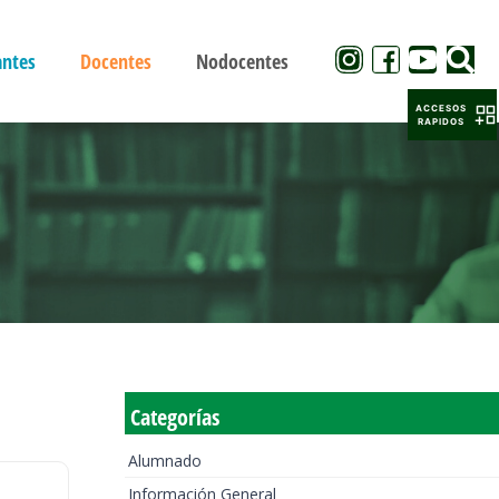
antes
Docentes
Nodocentes
ACCESOS
RAPIDOS
Categorías
Alumnado
Información General