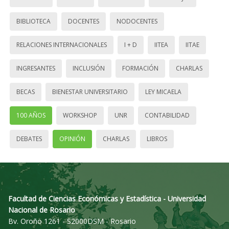
BIBLIOTECA
DOCENTES
NODOCENTES
RELACIONES INTERNACIONALES
I + D
IITEA
IITAE
INGRESANTES
INCLUSIÓN
FORMACIÓN
CHARLAS
BECAS
BIENESTAR UNIVERSITARIO
LEY MICAELA
100 AÑOS
WORKSHOP
UNR
CONTABILIDAD
DEBATES
OPINIÓN
CHARLAS
LIBROS
Facultad de Ciencias Económicas y Estadística - Universidad
Nacional de Rosario
Bv. Oroño 1261 - S2000DSM - Rosario