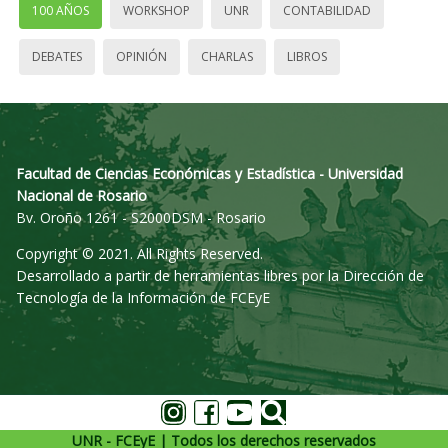
100 AÑOS
WORKSHOP
UNR
CONTABILIDAD
DEBATES
OPINIÓN
CHARLAS
LIBROS
Facultad de Ciencias Económicas y Estadística - Universidad
Nacional de Rosario
Bv. Oroño 1261 - S2000DSM - Rosario
Copyright © 2021. All Rights Reserved.
Desarrollado a partir de herramientas libres por la Dirección de
Tecnología de la Información de FCEyE
UNR - FCEyE | Todos los derechos reservados