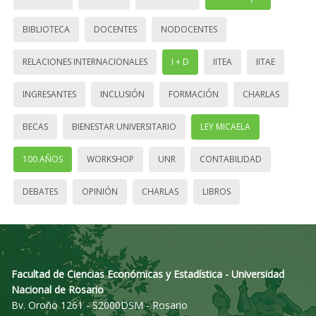
BIBLIOTECA
DOCENTES
NODOCENTES
RELACIONES INTERNACIONALES
I + D
IITEA
IITAE
INGRESANTES
INCLUSIÓN
FORMACIÓN
CHARLAS
BECAS
BIENESTAR UNIVERSITARIO
LEY MICAELA
100 AÑOS
WORKSHOP
UNR
CONTABILIDAD
DEBATES
OPINIÓN
CHARLAS
LIBROS
Facultad de Ciencias Económicas y Estadística - Universidad
Nacional de Rosario
Bv. Oroño 1261 - S2000DSM - Rosario