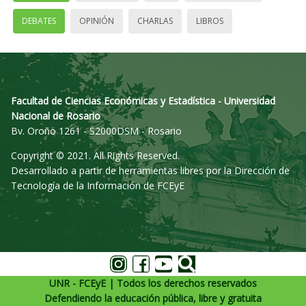
DEBATES
OPINIÓN
CHARLAS
LIBROS
Facultad de Ciencias Económicas y Estadística - Universidad
Nacional de Rosario
Bv. Oroño 1261 - S2000DSM - Rosario
Copyright © 2021. All Rights Reserved.
Desarrollado a partir de herramientas libres por la Dirección de
Tecnología de la Información de FCEyE
UNR - FCEyE | Todos los derechos reservados
Defendiendo la educación pública, libre y gratuita