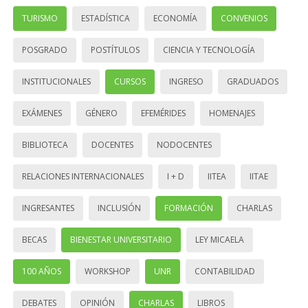
TURISMO
ESTADÍSTICA
ECONOMÍA
CONVENIOS
POSGRADO
POSTÍTULOS
CIENCIA Y TECNOLOGÍA
INSTITUCIONALES
CURSOS
INGRESO
GRADUADOS
EXÁMENES
GÉNERO
EFEMÉRIDES
HOMENAJES
BIBLIOTECA
DOCENTES
NODOCENTES
RELACIONES INTERNACIONALES
I + D
IITEA
IITAE
INGRESANTES
INCLUSIÓN
FORMACIÓN
CHARLAS
BECAS
BIENESTAR UNIVERSITARIO
LEY MICAELA
100 AÑOS
WORKSHOP
UNR
CONTABILIDAD
DEBATES
OPINIÓN
CHARLAS
LIBROS