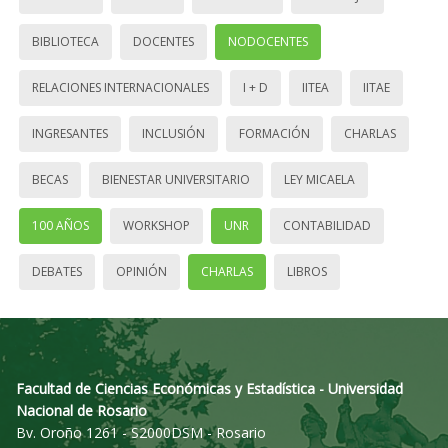
BIBLIOTECA
DOCENTES
NODOCENTES
RELACIONES INTERNACIONALES
I + D
IITEA
IITAE
INGRESANTES
INCLUSIÓN
FORMACIÓN
CHARLAS
BECAS
BIENESTAR UNIVERSITARIO
LEY MICAELA
100 AÑOS
WORKSHOP
UNR
CONTABILIDAD
DEBATES
OPINIÓN
CHARLAS
LIBROS
Facultad de Ciencias Económicas y Estadística - Universidad
Nacional de Rosario
Bv. Oroño 1261 - S2000DSM - Rosario