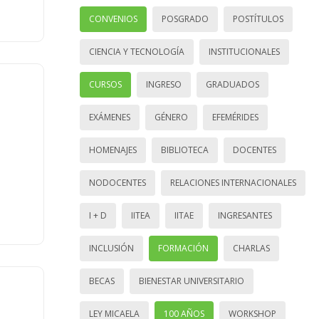
CONVENIOS
POSGRADO
POSTÍTULOS
CIENCIA Y TECNOLOGÍA
INSTITUCIONALES
CURSOS
INGRESO
GRADUADOS
EXÁMENES
GÉNERO
EFEMÉRIDES
HOMENAJES
BIBLIOTECA
DOCENTES
NODOCENTES
RELACIONES INTERNACIONALES
I + D
IITEA
IITAE
INGRESANTES
INCLUSIÓN
FORMACIÓN
CHARLAS
BECAS
BIENESTAR UNIVERSITARIO
LEY MICAELA
100 AÑOS
WORKSHOP